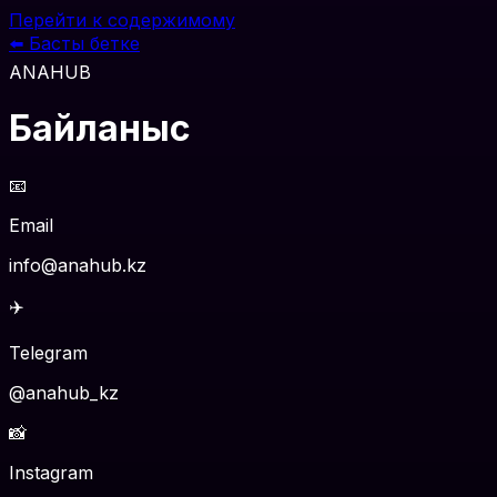
Перейти к содержимому
⬅️
Басты бетке
ANAHUB
Байланыс
📧
Email
info@anahub.kz
✈️
Telegram
@anahub_kz
📸
Instagram