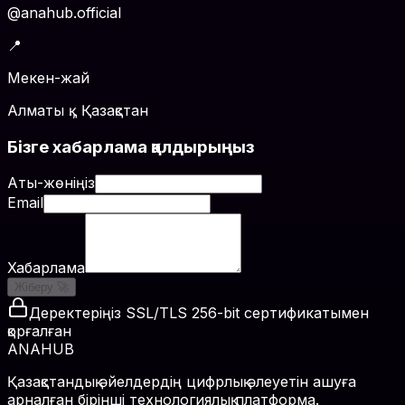
@anahub.official
📍
Мекен-жай
Алматы қ., Қазақстан
Бізге хабарлама қалдырыңыз
Аты-жөніңіз
Email
Хабарлама
Жіберу 🚀
Деректеріңіз SSL/TLS 256-bit сертификатымен
қорғалған
ANAHUB
Қазақстандық әйелдердің цифрлық әлеуетін ашуға
арналған бірінші технологиялық платформа.