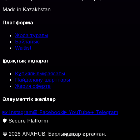
Made in Kazakhstan
Платформа
Жоба туралы
Байланыс
Waitlist
Құқықтық ақпарат
Құпиялылық саясаты
Пайдалану шарттары
Жария оферта
Әлеуметтік желілер
📸
Instagram
📘
Facebook
▶️
YouTube
✈️
Telegram
🛡️ Secure Platform
© 2026 ANAHUB. Барлық құқықтар қорғалған.